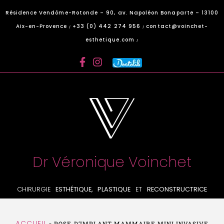
Panneau de gestion des cookies
Résidence Vendôme-Rotonde – 90, av. Napoléon Bonaparte – 13100
Aix-en-Provence
+33 (0) 442 274 956
contact@voinchet-
/
/
esthetique.com
/
Dr Véronique Voinchet
CHIRURGIE
ESTHÉTIQUE, PLASTIQUE
ET
RECONSTRUCTRICE
ACCUEIL
»
POSE D’IMPLANT MAMMAIRE MINI INVASIVE