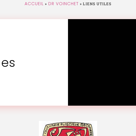
ACCUEIL
DR VOINCHET
»
»
LIENS UTILES
les