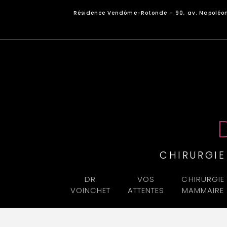
Panneau de gestion des cookies
Résidence Vendôme-Rotonde – 90, av. Napoléon
CHIRURGI
DR
VOS
CHIRURGIE
VOINCHET
ATTENTES
MAMMAIRE