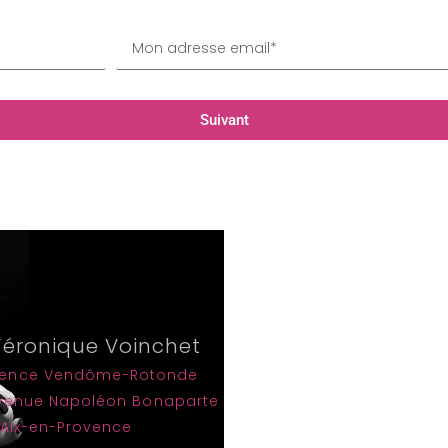
Suivant
Véronique Voinchet
dence Vendôme-Rotonde
avenue Napoléon Bonaparte
 Aix-en-Provence