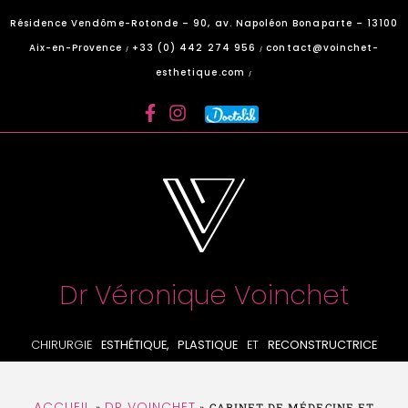
Panneau de gestion des cookies
Résidence Vendôme-Rotonde – 90, av. Napoléon Bonaparte – 13100
Aix-en-Provence
+33 (0) 442 274 956
contact@voinchet-
/
/
esthetique.com
/
Dr Véronique Voinchet
CHIRURGIE
ESTHÉTIQUE, PLASTIQUE
ET
RECONSTRUCTRICE
ACCUEIL
DR VOINCHET
»
»
CABINET DE MÉDECINE ET