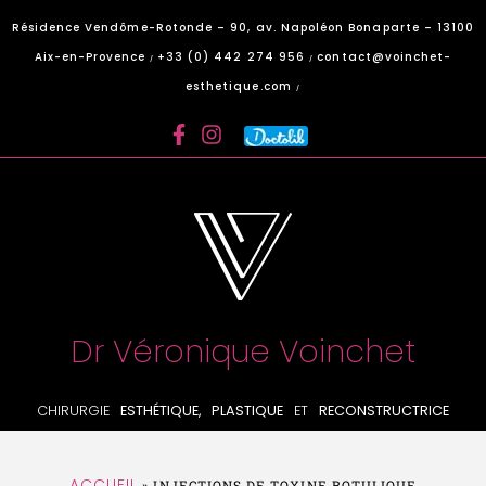
Panneau de gestion des cookies
Résidence Vendôme-Rotonde – 90, av. Napoléon Bonaparte – 13100
Aix-en-Provence
+33 (0) 442 274 956
contact@voinchet-
/
/
esthetique.com
/
Dr Véronique Voinchet
CHIRURGIE
ESTHÉTIQUE, PLASTIQUE
ET
RECONSTRUCTRICE
ACCUEIL
»
INJECTIONS DE TOXINE BOTULIQUE