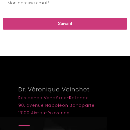
Suivant
Dr. Véronique Voinchet
Résidence Vendôme-Rotonde
90, avenue Napoléon Bonaparte
13100 Aix-en-Provence