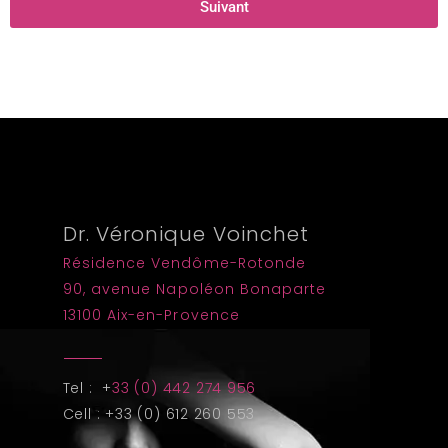
Suivant
Dr. Véronique Voinchet
Résidence Vendôme-Rotonde
90, avenue Napoléon Bonaparte
13100 Aix-en-Provence
Tel : +
33 (0) 442 274 956
Cell : +33 (0) 612 260 553