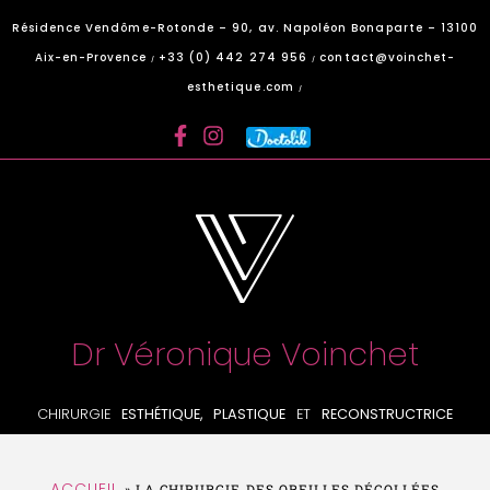
Panneau de gestion des cookies
Résidence Vendôme-Rotonde – 90, av. Napoléon Bonaparte – 13100
Aix-en-Provence
+33 (0) 442 274 956
contact@voinchet-
/
/
esthetique.com
/
Dr Véronique Voinchet
CHIRURGIE
ESTHÉTIQUE, PLASTIQUE
ET
RECONSTRUCTRICE
ACCUEIL
»
LA CHIRURGIE DES OREILLES DÉCOLLÉES