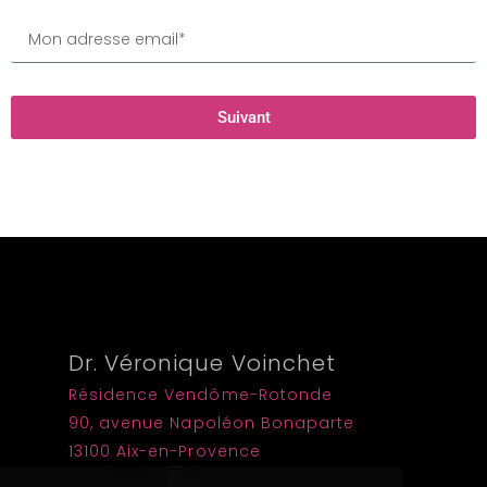
Suivant
Dr. Véronique Voinchet
Résidence Vendôme-Rotonde
90, avenue Napoléon Bonaparte
13100 Aix-en-Provence