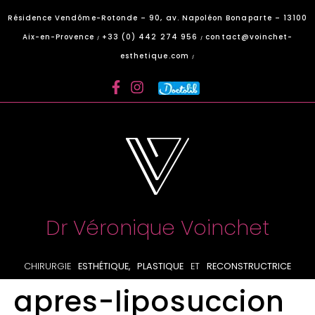
Panneau de gestion des cookies
Résidence Vendôme-Rotonde – 90, av. Napoléon Bonaparte – 13100
Aix-en-Provence
+33 (0) 442 274 956
contact@voinchet-
/
/
esthetique.com
/
Dr Véronique Voinchet
CHIRURGIE
ESTHÉTIQUE, PLASTIQUE
ET
RECONSTRUCTRICE
apres-liposuccion