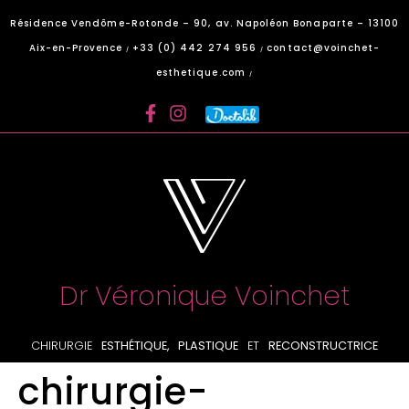
Panneau de gestion des cookies
Résidence Vendôme-Rotonde – 90, av. Napoléon Bonaparte – 13100
Aix-en-Provence
+33 (0) 442 274 956
contact@voinchet-
/
/
esthetique.com
/
Dr Véronique Voinchet
CHIRURGIE
ESTHÉTIQUE, PLASTIQUE
ET
RECONSTRUCTRICE
chirurgie-