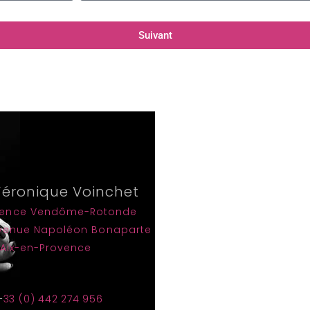
Suivant
Véronique Voinchet
dence Vendôme-Rotonde
avenue Napoléon Bonaparte
 Aix-en-Provence
+
33 (0) 442 274 956