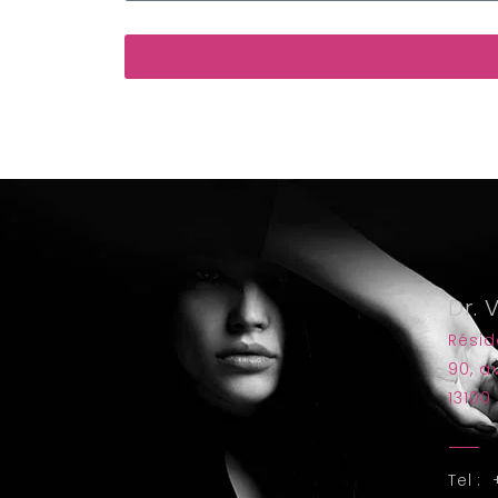
Dr. 
Rési
90, 
13100
Tel : 