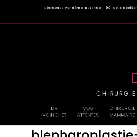
Panneau de gestion des cookies
Résidence Vendôme-Rotonde – 90, av. Napoléon
CHIRURGI
DR
VOS
CHIRURGIE
VOINCHET
ATTENTES
MAMMAIRE
blepharoplastie