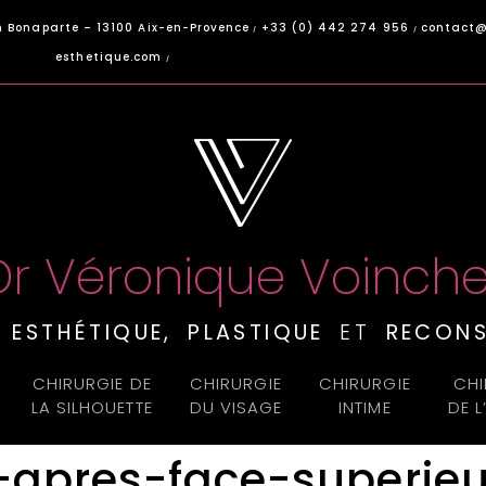
 Bonaparte – 13100 Aix-en-Provence
+33 (0) 442 274 956
contact@
/
/
esthetique.com
/
Dr Véronique Voinche
E
ESTHÉTIQUE, PLASTIQUE
ET
RECONS
CHIRURGIE DE
CHIRURGIE
CHIRURGIE
CHI
LA SILHOUETTE
DU VISAGE
INTIME
DE 
-apres-face-superieu